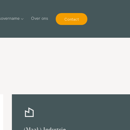
fsovername
Over ons
Contact
(Maak) Industrie