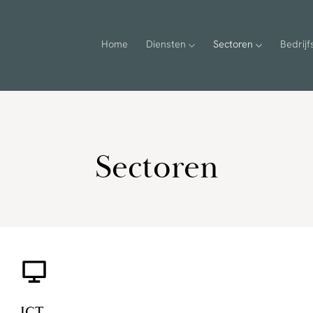
Home
Diensten
Sectoren
Bedrij
Sectoren
ICT