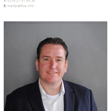
T:
+316 21 97 89 36
E:
martijn@flow-cf.nl