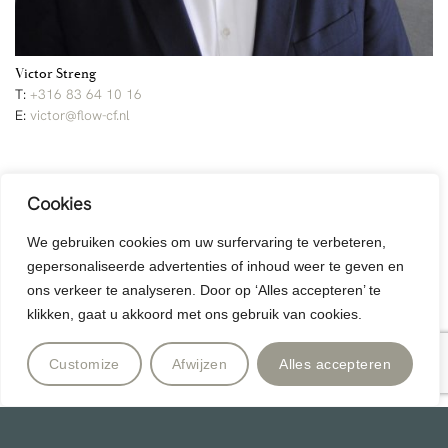
Victor Streng
T:
+316 83 64 10 16
E:
victor@flow-cf.nl
Cookies
Of stuur een bericht
We gebruiken cookies om uw surfervaring te verbeteren,
gepersonaliseerde advertenties of inhoud weer te geven en
N
ons verkeer te analyseren. Door op ‘Alles accepteren’ te
a
klikken, gaat u akkoord met ons gebruik van cookies.
a
m
T
e
Customize
Afwijzen
Alles accepteren
l
e
E
f
m
o
a